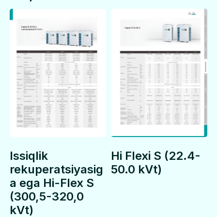
Sayt navigatsiyasi
Asosiy
Katalog
Boshlanish
Kiritish-tortish
+998
qurilmalari (AHU)
Mahsulotlar
VRF tizimlari
Xizmatlar
Chillerlar
Loyihalar
Aksessuarlar
Taklif
Bog'lanish
Biz haqimizda
Aloqa
Issiqlik
Hi Flexi S (22.4-
Boshlanish
Aloqa
Ma'lumot
rekuperatsiyasig
50.0 kVt)
a ega Hi-Flex S
(300,5-320,0
Katalogni yuklash
kVt)