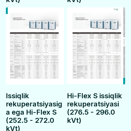
ning
Bizning maqsadimiz - iqlim n
keyingi o'rnatishda qaror q
muammolari va vazifalarini 
Issiqlik
Hi-Flex S issiqlik
rekuperatsiyasig
rekuperatsiyasi
a ega Hi-Flex S
(276.5 - 296.0
(252.5 - 272.0
kVt)
kVt)