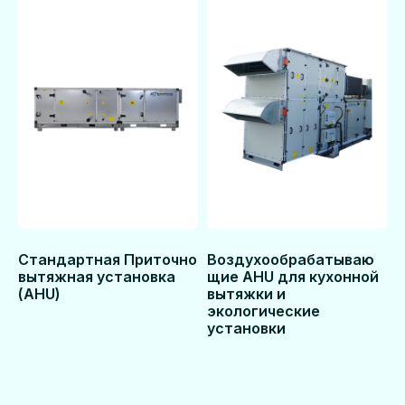
ми
Наша цель — принять на
о принятии решения в в
оборудования и его дал
Стандартная Приточно
Воздухообрабатываю
вытяжная установка
щие AHU для кухонной
(AHU)
вытяжки и
экологические
установки