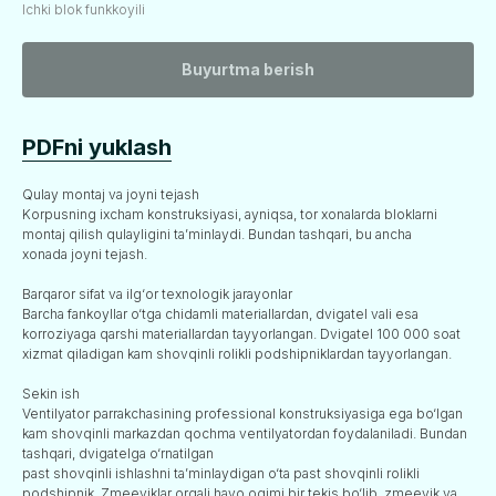
Ichki blok funkkoyili
Buyurtma berish
PDFni yuklash
Qulay montaj va joyni tejash
Korpusning ixcham konstruksiyasi, ayniqsa, tor xonalarda bloklarni
montaj qilish qulayligini ta’minlaydi. Bundan tashqari, bu ancha
xonada joyni tejash.
Barqaror sifat va ilg‘or texnologik jarayonlar
Barcha fankoyllar o‘tga chidamli materiallardan, dvigatel vali esa
korroziyaga qarshi materiallardan tayyorlangan. Dvigatel 100 000 soat
xizmat qiladigan kam shovqinli rolikli podshipniklardan tayyorlangan.
Sekin ish
Ventilyator parrakchasining professional konstruksiyasiga ega bo‘lgan
kam shovqinli markazdan qochma ventilyatordan foydalaniladi. Bundan
tashqari, dvigatelga o‘rnatilgan
past shovqinli ishlashni ta’minlaydigan o‘ta past shovqinli rolikli
podshipnik. Zmeeviklar orqali havo oqimi bir tekis bo‘lib, zmeevik va