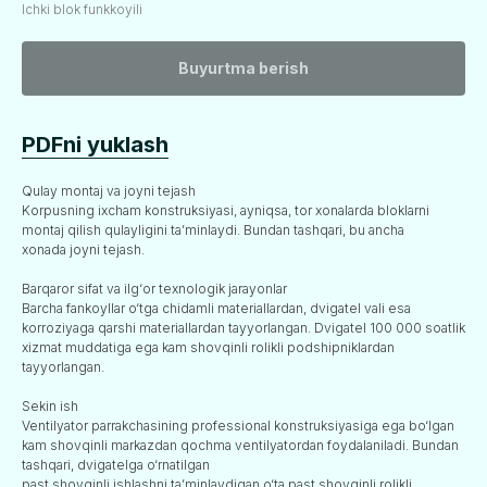
Ichki blok funkkoyili
Buyurtma berish
PDFni yuklash
Qulay montaj va joyni tejash
Korpusning ixcham konstruksiyasi, ayniqsa, tor xonalarda bloklarni
montaj qilish qulayligini ta’minlaydi. Bundan tashqari, bu ancha
xonada joyni tejash.
Barqaror sifat va ilg‘or texnologik jarayonlar
Barcha fankoyllar o‘tga chidamli materiallardan, dvigatel vali esa
korroziyaga qarshi materiallardan tayyorlangan. Dvigatel 100 000 soatlik
xizmat muddatiga ega kam shovqinli rolikli podshipniklardan
tayyorlangan.
Sekin ish
Ventilyator parrakchasining professional konstruksiyasiga ega bo‘lgan
kam shovqinli markazdan qochma ventilyatordan foydalaniladi. Bundan
tashqari, dvigatelga o‘rnatilgan
past shovqinli ishlashni ta’minlaydigan o‘ta past shovqinli rolikli