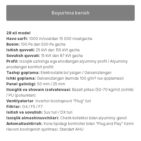
Buyurtma berish
28 xil model
Havo sarfi:
1000 m/soatdan 15 000 moatgacha
Bosim:
100 Pa dan 500 Pa gacha
Isitish quvvati:
25 kVt dan 155 kVt gacha
Sovutish quvvati:
15 kVt dan 87 kVt gacha
Profil:
Issiqlik uzilishga ega anodlangan alyuminiy profil / Alyuminiy
anodlangan komfort profili
Tashqi goplama:
Elektrostatik bo'yalgan / Galvanizlangan
Ichki goplama:
Galvanizlangan (kamida 100 g/m? rux qoplamasi)
Panel galinligi:
50 mm / 25 mm
IIssiglik va shovain izolvatsivasi:
Bazalt plitasi (50-70 kg/m3 zichlik)
/ PU (poliuretan)
Ventilyatorlar
: Invertor boshqaruvli "Plug" turi
Filtrlar:
G4 / F5 / F7
Isitish va sovutish:
Suv turi / DX turi
Issiqlik almashinuvchilari:
Chelik kollektor bilan alyuminiy ganot
Avtomatlashtirish:
Xona tipidagi kontroller bilan "Plug and Play" tizimi
Havoni boshqarish qurilmasi: Standart AHU