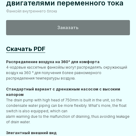
двигателями переменного тока
Фанкойл внутреннего блока
Заказать
Скачать PDF
Распределение воздуха на 360° для комфорта
4-ходовые кассетные фанкойлы могут распределять окружающий
воздух на 360 ° для получения более равномерного
распределения температуры воздуха.
Стандартный вариант с дренажным насосом с высоким
напором
The drain pump with high head of 750mm is built in the unit, so the
condensate water piping can be more flexibly. What's more, the float
switch is also equipped, which can
alarm warning due to the malfunction of draining, thus avoiding leakage
of drain water.
Элегантный внешний вид